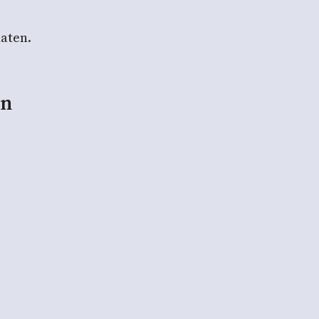
aten.
en